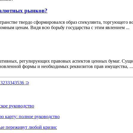
 валютных рынков?
остранстве твердо сформировался образ спекулянта, торгующего 
омным ценам. Видя всю борьбу государства с этим явлением ...
ативных, регулирующих правовых аспектов ценных бумаг. Сущн
новленной формы и необходимых реквизитов прав имущества, ...
1
32
33
34
35
36
⊃
кое руководство
ю карту: полное руководство
рые переживут любой кризис