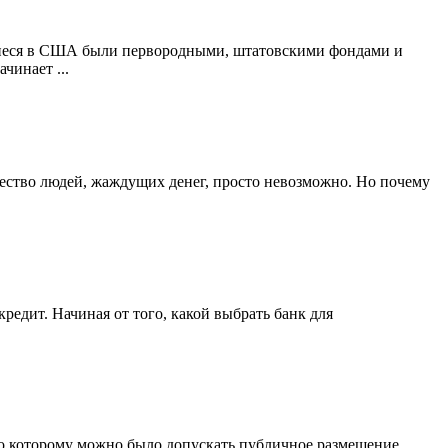
шиеся в США были первородными, штатовскими фондами и
чинает ...
ичество людей, жаждущих денег, просто невозможно. Но почему
едит. Начиная от того, какой выбрать банк для
но которому можно было допускать публичное размещение