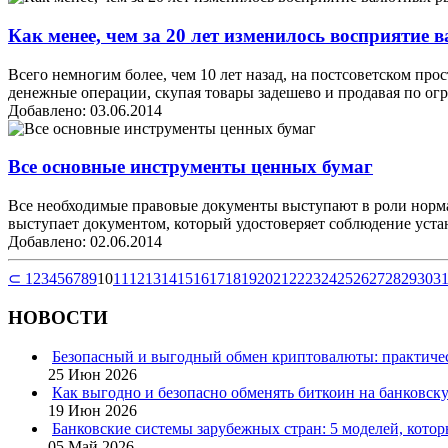
Как менее, чем за 20 лет изменилось восприятие
Всего немногим более, чем 10 лет назад, на постсоветском пр
денежные операции, скупая товары задешево и продавая по огр
Добавлено: 03.06.2014
Все основные инструменты ценных бумаг
Все необходимые правовые документы выступают в роли норм
выступает документом, который удостоверяет соблюдение уста
Добавлено: 02.06.2014
⊂
1
2
3
4
5
6
7
8
9
10
11
12
13
14
15
16
17
18
19
20
21
22
23
24
25
26
27
28
29
30
3
НОВОСТИ
Безопасный и выгодный обмен криптовалюты: практичес
25 Июн 2026
Как выгодно и безопасно обменять биткоин на банковску
19 Июн 2026
Банковские системы зарубежных стран: 5 моделей, кото
05 Май 2026