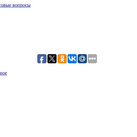
совые вопросы
ное