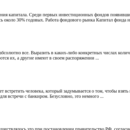
жения капитала. Среди первых инвестиционных фондов появив
ь около 30% годовых. Работа фондового рынка Капитал фонда на
ят абсолютно все. Выразить в каких-либо конкретных числах кол
ся их, а другие имеют в своем распоряжении ...
стретить человека, который задумывается о том, чтобы взять кр
для встречи с банкиром. Безусловно, это немного ...
уществлялось это при постановлении правительство РФ, соглас