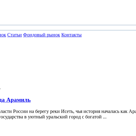
нок
Статьи
Фондовый рынок
Контакты
ода Арамиль
ти России на берегу реки Исеть, чья история началась как Арам
осударства в уютный уральский город с богатой ...