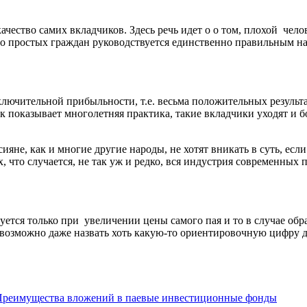
чество самих вкладчиков. Здесь речь идет о о том, плохой чело
во простых граждан руководствуется единственно правильным на
лючительной прибыльности, т.е. весьма положительных результ
к показывает многолетняя практика, такие вкладчики уходят и б
яне, как и многие другие народы, не хотят вникать в суть, если
 что случается, не так уж и редко, вся индустрия современных
зуется только при увеличении цены самого пая и то в случае о
возможно даже назвать хоть какую-то ориентировочную цифру до
Преимущества вложений в паевые инвестиционные фонды