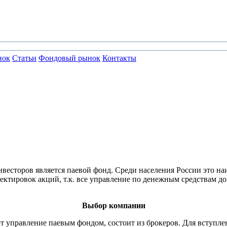
нок
Статьи
Фондовый рынок
Контакты
весторов является паевой фонд. Среди населения России это н
ктировок акций, т.к. все управление по денежным средствам до
Выбор компании
т управление паевым фондом, состоит из брокеров. Для вступле