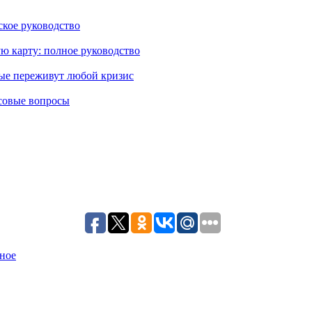
кое руководство
ю карту: полное руководство
рые переживут любой кризис
совые вопросы
ное