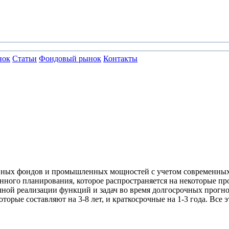
нок
Статьи
Фондовый рынок
Контакты
овных фондов и промышленных мощностей с учетом современных
ного планирования, которое распространяется на некоторые пр
чной реализации функций и задач во время долгосрочных прогно
торые составляют на 3-8 лет, и краткосрочные на 1-3 года. Все