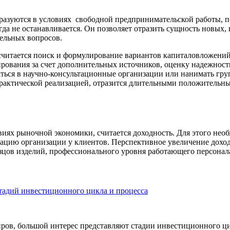
разуются в условиях свободной предпринимательской работы, п
да не останавливается. Он позволяет отразить сущность новых
тельных вопросов.
итается поиск и формулирование вариантов капиталовложений,
ования за счет дополнительных источников, оценку надежност
аться в научно-консультационные организации или нанимать гр
практической реализацией, отразится длительными положитель
иях рыночной экономики, считается доходность. Для этого нео
ацию организации у клиентов. Перспективное увеличение доходн
цов изделий, профессионального уровня работающего персонала 
тадий инвестиционного цикла и процесса
иров, большой интерес представляют стадии инвестиционного ци