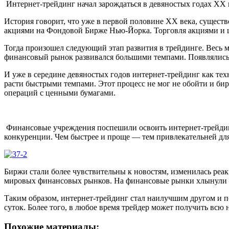
Интернет-трейдинг начал зарождаться в девяностых годах XX 
История говорит, что уже в первой половине XX века, существ
акциями на Фондовой Бирже Нью-Йорка. Торговля акциями и 
Тогда произошел следующий этап развития в трейдинге. Весь м
финансовый рынок развивался большими темпами. Появлялись
И уже в середине девяностых годов интернет-трейдинг как тех
расти быстрыми темпами. Этот процесс не мог не обойти и би
операций с ценными бумагами.
Финансовые учреждения поспешили освоить интернет-трейдинг 
конкуренции. Чем быстрее и проще — тем привлекательней дл
Биржи стали более чувствительны к новостям, изменилась реак
мировых финансовых рынков. На финансовые рынки хлынули н
Таким образом, интернет-трейдинг стал наилучшим другом и п
суток. Более того, в любое время трейдер может получить вс
Похожие материалы: