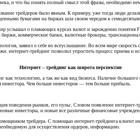
века, и что бы понять полный смысл этой фразы, необходимо нем
ование трейдеров было явным. К примеру, уже тогда люди делал
ценными бумагами на биржах шла своим чередом к семидесятым
ир услышал о плавающих курсах валют и зарождении понятия Fore
 биржи, коммерческие банки, валютные брокеры, транснациона
нология, заявил о себе во всеуслышание. Во всем мире скорость
ржи. интернет-трейдинг позволил упростить процесс приема и и
Интернет – трейдинг как широта перспектив
как технологию, а так же как вид бизнеса. Наличие большого 
я инвестора. Чем больше инвесторов — тем больше прибыль.
ция поведения рынков, его пульс. Словом появление интернет-т
овые инвесторы, и новые все различные финансовые учрежден
омощником трейдера. С помощью интернет-трейдинга клиент име
ю необходимую для осуществления ордеров, информацию.