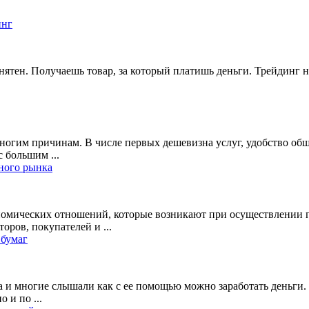
инг
онятен. Получаешь товар, за который платишь деньги. Трейдинг
ногим причинам. В числе первых дешевизна услуг, удобство общ
 большим ...
ного рынка
номических отношений, которые возникают при осуществлении 
оров, покупателей и ...
 бумаг
а и многие слышали как с ее помощью можно заработать деньги. 
 и по ...