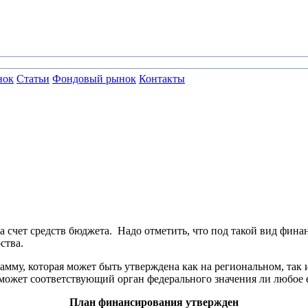
нок
Статьи
Фондовый рынок
Контакты
а счет средств бюджета. Надо отметить, что под такой вид фина
ства.
мму, которая может быть утверждена как на региональном, так
ожет соответствующий орган федерального значения ли любое е
План финансирования утвержден