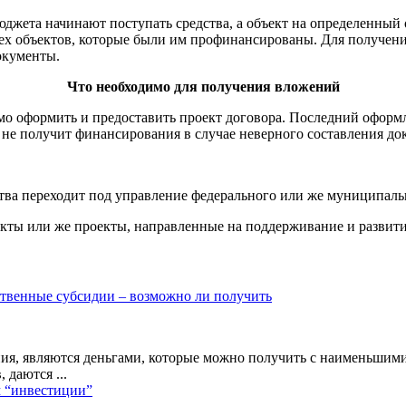
юджета начинают поступать средства, а объект на определенный 
тех объектов, которые были им профинансированы. Для получени
окументы.
Что необходимо для получения вложений
мо оформить и предоставить проект договора. Последний оформля
не получит финансирования в случае неверного составления до
тва переходит под управление федерального или же муниципаль
екты или же проекты, направленные на поддерживание и развит
ственные субсидии – возможно ли получить
ения, являются деньгами, которые можно получить с наименьшими
 даются ...
м “инвестиции”