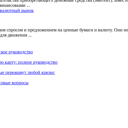
тельства приобретающего денежные средства (эмитент). Вместе
финансовыми ...
 валютный рынок
 спросом и предложением на ценные бумаги и валюту. Они несу
ля движения ...
кое руководство
ю карту: полное руководство
рые переживут любой кризис
совые вопросы