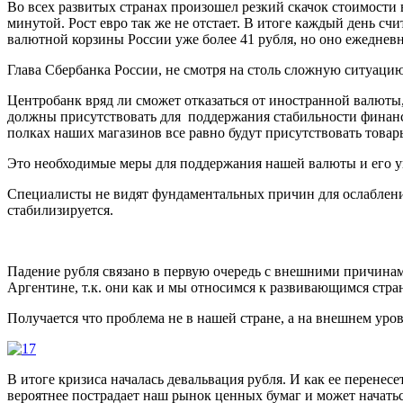
Во всех развитых странах произошел резкий скачок стоимости
минутой. Рост евро так же не отстает. В итоге каждый день сч
валютной корзины России уже более 41 рубля, но оно ежедневно
Глава Сбербанка России, не смотря на столь сложную ситуацию
Центробанк вряд ли сможет отказаться от иностранной валюты
должны присутствовать для поддержания стабильности финансов
полках наших магазинов все равно будут присутствовать товар
Это необходимые меры для поддержания нашей валюты и его у
Специалисты не видят фундаментальных причин для ослабления
стабилизируется.
Падение рубля связано в первую очередь с внешними причинам
Аргентине, т.к. они как и мы относимся к развивающимся стра
Получается что проблема не в нашей стране, а на внешнем уро
В итоге кризиса началась девальвация рубля. И как ее перене
вероятнее пострадает наш рынок ценных бумаг и может начатьс