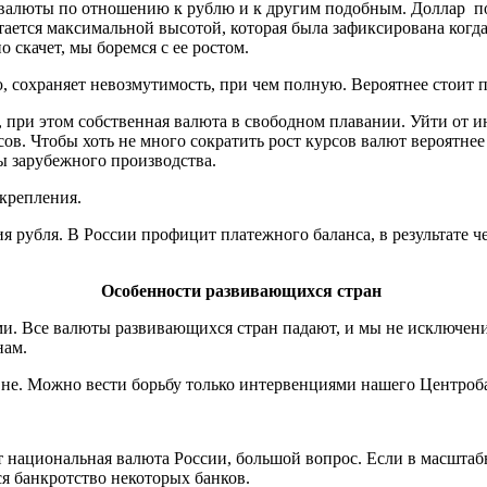
 валюты по отношению к рублю и к другим подобным. Доллар по
итается максимальной высотой, которая была зафиксирована когд
 скачет, мы боремся с ее ростом.
, сохраняет невозмутимость, при чем полную. Вероятнее стоит 
, при этом собственная валюта в свободном плавании. Уйти от 
. Чтобы хоть не много сократить рост курсов валют вероятнее 
ы зарубежного производства.
крепления.
 рубля. В России профицит платежного баланса, в результате че
Особенности развивающихся стран
и. Все валюты развивающихся стран падают, и мы не исключение
нам.
вне. Можно вести борьбу только интервенциями нашего Центроба
сет национальная валюта России, большой вопрос. Если в масшт
я банкротство некоторых банков.