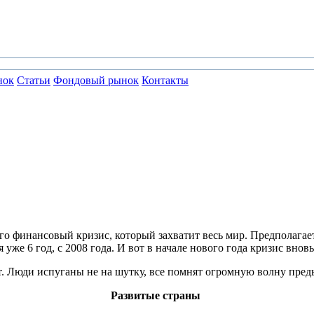
нок
Статьи
Фондовый рынок
Контакты
го финансовый кризис, который захватит весь мир. Предполагает
же 6 год, с 2008 года. И вот в начале нового года кризис внов
т. Люди испуганы не на шутку, все помнят огромную волну пре
Развитые страны