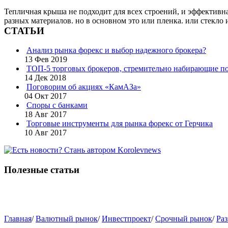
Тепличная крыша не подходит для всех строений, и эффективн
разных материалов. но в основном это или пленка. или стекло и
СТАТЬИ
Анализ рынка форекс и выбор надежного брокера?
13 Фев 2019
ТОП-5 торговых брокеров, стремительно набирающие по
14 Дек 2018
Поговорим об акциях «КамАЗа»
04 Окт 2017
Споры с банками
18 Авг 2017
Торговые инструменты для рынка форекс от Герчика
10 Авг 2017
Полезные статьи
Главная
/
Валютный рынок
/
Инвестпроект
/
Срочный рынок
/
Раз