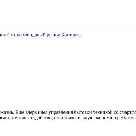
нок
Статьи
Фондовый рынок
Контакты
знь. Еще вчера идея управления бытовой техникой со смартфона
гают не только удобство, но и значительную экономию ресурсов,